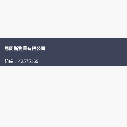
恩閤斯物業有限公司
統編：42575169
台灣雞絲頭為瑪克斯關係企業旗下品牌，專賣五金材料、人
工草皮、防水漆及鳥害防制用品，線上賣場便利選購，專人
處理，出貨迅速。其中瑪克斯耐候型水泥更是台灣解決漏水
與壁癌問題的熱銷產品，為大眾所喜愛，了解更多歡迎光臨
台灣雞絲頭。
聯絡我們
0906599921