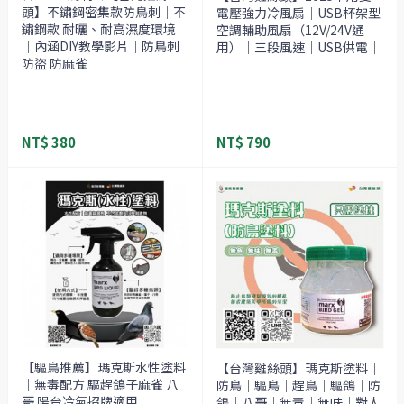
頭】不鏽鋼密集款防鳥刺｜不
電壓強力冷風扇｜USB杯架型
鏽鋼款 耐曬、耐高濕度環境
空調輔助風扇（12V/24V通
｜內涵DIY教學影片｜防鳥刺
用）｜三段風速｜USB供電｜
防盜 防麻雀
NT$ 380
NT$ 790
【驅鳥推薦】瑪克斯水性塗料
【台灣雞絲頭】瑪克斯塗料｜
｜無毒配方 驅趕鴿子麻雀 八
防鳥｜驅鳥｜趕鳥｜驅鴿｜防
哥 陽台冷氣招牌適用
鴿｜八哥｜無毒｜無味｜對人